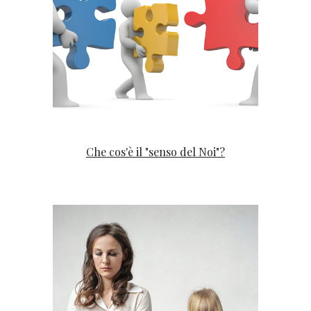
Che cos'è il "senso del Noi"?