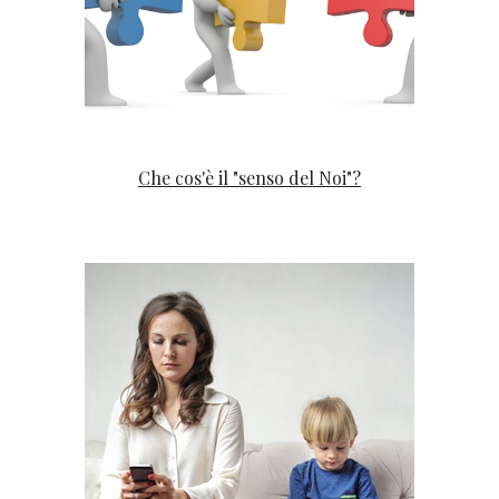
Che cos'è il "senso del Noi"?